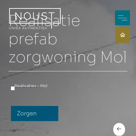
Realisatie
prefab
zorgwoning Mol
Realisaties
– Mol
Zorgen